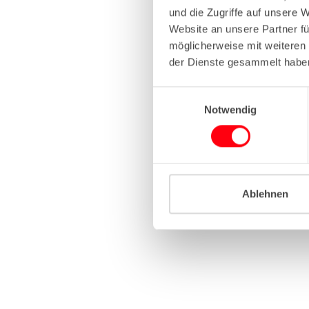
und die Zugriffe auf unsere 
Website an unsere Partner fü
Application erro
möglicherweise mit weiteren
der Dienste gesammelt habe
E
Notwendig
i
n
w
i
l
l
Ablehnen
i
g
u
n
g
s