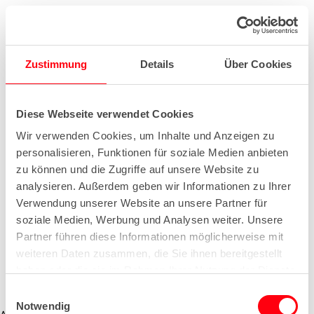
Zustimmung
Details
Über Cookies
Diese Webseite verwendet Cookies
Wir verwenden Cookies, um Inhalte und Anzeigen zu
personalisieren, Funktionen für soziale Medien anbieten
zu können und die Zugriffe auf unsere Website zu
analysieren. Außerdem geben wir Informationen zu Ihrer
Verwendung unserer Website an unsere Partner für
soziale Medien, Werbung und Analysen weiter. Unsere
Partner führen diese Informationen möglicherweise mit
weiteren Daten zusammen, die Sie ihnen bereitgestellt
haben oder die sie im Rahmen Ihrer Nutzung der Dienste
gesammelt haben.
E
Notwendig
i