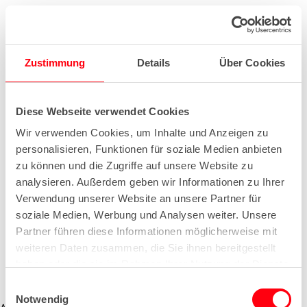
Zustimmung
Details
Über Cookies
Diese Webseite verwendet Cookies
Wir verwenden Cookies, um Inhalte und Anzeigen zu
personalisieren, Funktionen für soziale Medien anbieten
zu können und die Zugriffe auf unsere Website zu
analysieren. Außerdem geben wir Informationen zu Ihrer
Verwendung unserer Website an unsere Partner für
soziale Medien, Werbung und Analysen weiter. Unsere
Partner führen diese Informationen möglicherweise mit
weiteren Daten zusammen, die Sie ihnen bereitgestellt
haben oder die sie im Rahmen Ihrer Nutzung der Dienste
gesammelt haben.
E
Notwendig
i