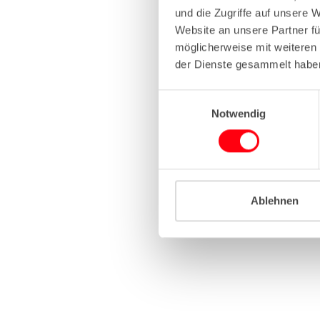
und die Zugriffe auf unsere 
Website an unsere Partner fü
Application erro
möglicherweise mit weiteren
der Dienste gesammelt habe
E
Notwendig
i
n
w
i
l
l
Ablehnen
i
g
u
n
g
s