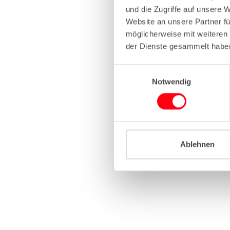
und die Zugriffe auf unsere 
Website an unsere Partner fü
Application erro
möglicherweise mit weiteren
der Dienste gesammelt habe
E
Notwendig
i
n
w
i
l
l
Ablehnen
i
g
u
n
g
s