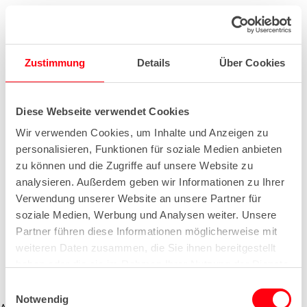
Zustimmung
Details
Über Cookies
Diese Webseite verwendet Cookies
Wir verwenden Cookies, um Inhalte und Anzeigen zu
personalisieren, Funktionen für soziale Medien anbieten
zu können und die Zugriffe auf unsere Website zu
analysieren. Außerdem geben wir Informationen zu Ihrer
Verwendung unserer Website an unsere Partner für
soziale Medien, Werbung und Analysen weiter. Unsere
Partner führen diese Informationen möglicherweise mit
weiteren Daten zusammen, die Sie ihnen bereitgestellt
haben oder die sie im Rahmen Ihrer Nutzung der Dienste
gesammelt haben.
E
Notwendig
i