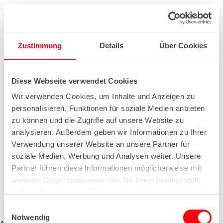
Zustimmung
Details
Über Cookies
Diese Webseite verwendet Cookies
Wir verwenden Cookies, um Inhalte und Anzeigen zu
personalisieren, Funktionen für soziale Medien anbieten
zu können und die Zugriffe auf unsere Website zu
analysieren. Außerdem geben wir Informationen zu Ihrer
Verwendung unserer Website an unsere Partner für
soziale Medien, Werbung und Analysen weiter. Unsere
Partner führen diese Informationen möglicherweise mit
weiteren Daten zusammen, die Sie ihnen bereitgestellt
haben oder die sie im Rahmen Ihrer Nutzung der Dienste
gesammelt haben.
E
Notwendig
i