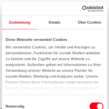
Zustimmung
Details
Über Cookies
Diese Webseite verwendet Cookies
Wir verwenden Cookies, um Inhalte und Anzeigen zu
personalisieren, Funktionen für soziale Medien anbieten
zu können und die Zugriffe auf unsere Website zu
analysieren. Außerdem geben wir Informationen zu Ihrer
Verwendung unserer Website an unsere Partner für
soziale Medien, Werbung und Analysen weiter. Unsere
Partner führen diese Informationen möglicherweise mit
weiteren Daten zusammen, die Sie ihnen bereitgestellt
haben oder die sie im Rahmen Ihrer Nutzung der Dienste
gesammelt haben.
E
Notwendig
i