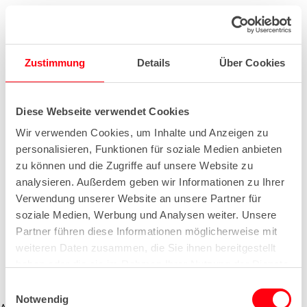
Zustimmung
Details
Über Cookies
Diese Webseite verwendet Cookies
Wir verwenden Cookies, um Inhalte und Anzeigen zu
personalisieren, Funktionen für soziale Medien anbieten
zu können und die Zugriffe auf unsere Website zu
analysieren. Außerdem geben wir Informationen zu Ihrer
Verwendung unserer Website an unsere Partner für
soziale Medien, Werbung und Analysen weiter. Unsere
Partner führen diese Informationen möglicherweise mit
weiteren Daten zusammen, die Sie ihnen bereitgestellt
haben oder die sie im Rahmen Ihrer Nutzung der Dienste
gesammelt haben.
E
Notwendig
i